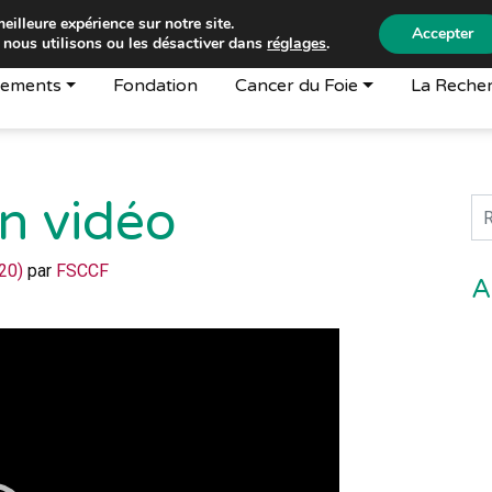
eilleure expérience sur notre site.
Accepter
 nous utilisons ou les désactiver dans
réglages
.
ements
Fondation
Cancer du Foie
La Reche
n vidéo
Re
20)
par
FSCCF
A