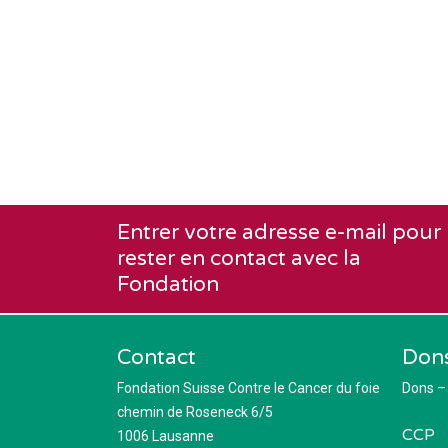
Entrer votre adresse e-mail pour
rester en contact avec la
Fondation
Contact
Don
Fondation Suisse Contre le Cancer du foie
Dons –
chemin de Roseneck 6/5
CCP
1006 Lausanne