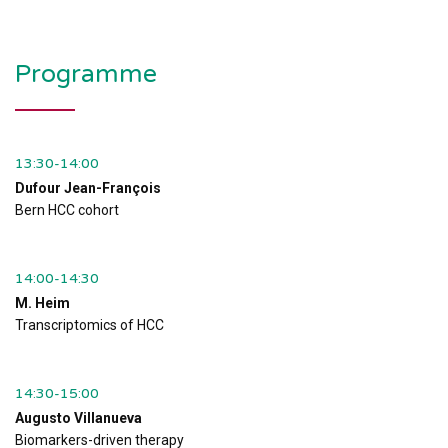
January 17th 2015
ZÜRICH. SWITZERLAND
Programme
13:30-14:00
Dufour Jean-François
Bern HCC cohort
14:00-14:30
M. Heim
Transcriptomics of HCC
14:30-15:00
Augusto Villanueva
Biomarkers-driven therapy